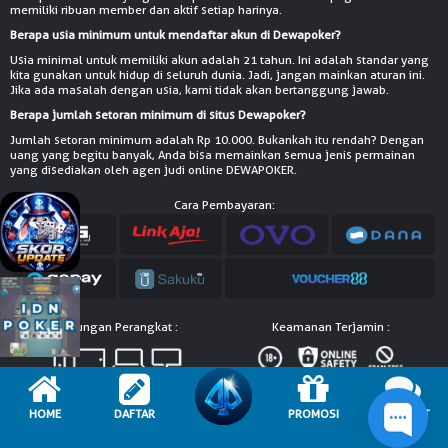
memiliki ribuan member dan aktif setiap harinya.
Berapa usia minimum untuk mendaftar akun di Dewapoker?
Usia minimal untuk memiliki akun adalah 21 tahun. Ini adalah standar yang
kita gunakan untuk hidup di seluruh dunia. Jadi, jangan mainkan aturan ini.
Jika ada masalah dengan usia, kami tidak akan bertanggung jawab.
Berapa jumlah setoran minimum di situs Dewapoker?
Jumlah setoran minimum adalah Rp 10.000. Bukankah itu rendah? Dengan
uang yang begitu banyak, Anda bisa memainkan semua jenis permainan
yang disediakan oleh agen judi online DEWAPOKER.
Cara Pembayaran:
Dukungan Perangkat :
Keamanan Terjamin :
© Copyright 2026 dewa1.net - All right reserved | 18+
HOME
DAFTAR
PROMOSI
LIVE CHAT