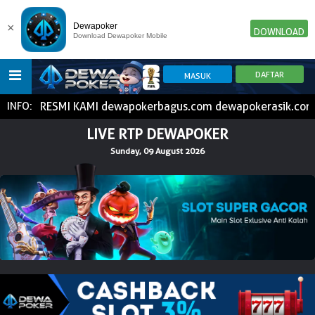
×
Dewapoker
DOWNLOAD
Download Dewapoker Mobile
U LINK RESMI KAMI dewapokerbagus.com dewapokerasik.com 
INFO:
HOME
LIVE RTP DEWAPOKER
Sunday, 09 August 2026
POKER
SLOT GAME
IDN E-LOTTERY
NEW
NEW
SPORTBOOK
LIVE CASINO
IDNLIVE
NEW
TOGEL
ESPORTS
ARCADE
NEW
NEW
NEW
TEMBAK IKAN
IDNRAFFLE
IDNTRADE