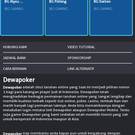
BG Xiyou ...
BG Fishing
BG Daisen
© Copyright 2026 dewa1.net - All right reserved | 18+
BIG GAMING
BIG GAMING
BIG GAMING
HUBUNGI KAMI
VIDEO TUTORIAL
JADWAL BANK
SPONSORSHIP
CARA BERMAIN
LINK ALTERNATIF
Dewapoker
adalah situs taruhan online yang saat ini menjadi pilihan nomor
Dewapoker
1 bagi para kalangan player judi di Indonesia. Dewapoker telah
menghadirkan berbagai permainan taruhan online yang sangat lengkap dan
memiliki kualitas terbaik seperti slot online, poker, casino, tembak ikan dan
masih banyak lagi permainan lainnya. Anda bisa memainkannya dengan
melakukan login melalui link Dewapoker ataupun Dewapoker Mobile. Tentu
saja game Dewapoker yang kami sediakan telah memiliki lisensi yang sah
untuk beroperasi di Indonesia maupun di Asia.
siap membantu anda kapan pun untuk bergabung dengan
Dewapoker