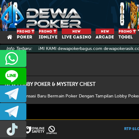
PROMO
PROMO
NEW
NEW
PROMO
POKER
IDNLIVE
LIVE CASINO
ARCADE
TOGEL
LALU LINK RESMI KAMI dewapokerbagus.com dewapokerasik.com
Info Terbaru:
-
CS2DEWAPOKER
NEW LOBBY POKER & MYSTERY CHEST
dewapoker_infoo
Nikmati Sensasi Baru Bermain Poker Dengan Tampilan Lobby Poker
dewapoker_info
prmdewapkr
RTP SL